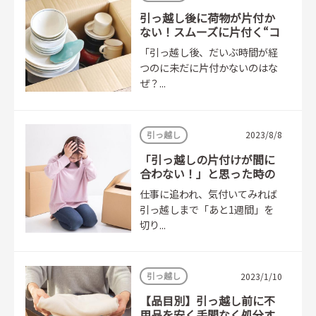
引っ越し後に荷物が片付か
ない！スムーズに片付く“コ
ツと手順”
「引っ越し後、だいぶ時間が経
つのに未だに片付かないのはな
ぜ？...
引っ越し
2023/8/8
「引っ越しの片付けが間に
合わない！」と思った時の
最終手段は？
仕事に追われ、気付いてみれば
引っ越しまで「あと1週間」を
切り...
引っ越し
2023/1/10
【品目別】引っ越し前に不
用品を安く手間なく処分す