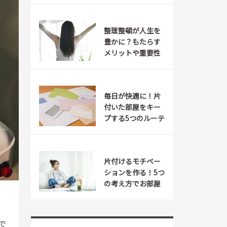
整理整頓が人生を
豊かに？もたらす
メリットや重要性
を解説
毎日が快適に！片
付いた部屋をキー
プする5つのルーテ
ィン
片付けるモチベー
ションを作る！5つ
の考え方でお部屋
スッキリ
で