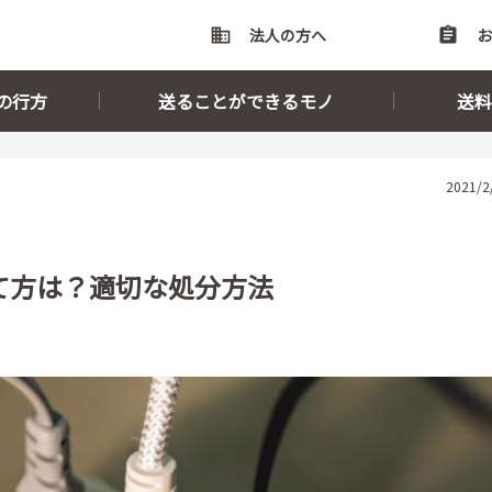
domain
法人の方へ
assignment
お
の行方
送ることができるモノ
送料
2021/2
て方は？適切な処分方法