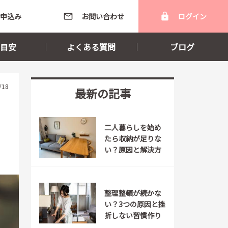
申込み
mail_outline
お問い合わせ
lock
ログイン
目安
よくある質問
ブログ
/18
最新の記事
二人暮らしを始め
たら収納が足りな
い？原因と解決方
法を紹介
整理整頓が続かな
い？3つの原因と挫
折しない習慣作り