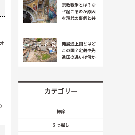
宗教戦争とは？な
ぜ起こるのか原因
を現代の事例と共
に紹介
オ
発展途上国とはど
この国？定義や先
進国の違いは何か
カテゴリー
の
掃除
引っ越し