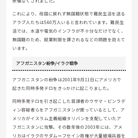
余儀なくされました。
これにより、母国に戻れず無国籍状態で難民生活を送る
アラブ人たちは560万人いると言われています。難民生
活では、水道や電気のインフラが不十分なだけでなく、
無国籍のため、就業制限を課されるなどの問題を抱えて
います。
アフガニスタン紛争/イラク戦争
アフガニスタンの紛争は2001年9月11日にアメリカで
起きた同時多発テロをきっかけに起こりました。
同時多発テロを引き起こした首謀者のウサマ・ビンラデ
ィン容疑者らをアフガニスタンが匿っているとして、ア
メリカがイスラム主義組織タリバンを支配していたア
フガニスタンに攻撃。その数年後の2003年には、アメ
リカはイラクのサダム＝フセイン政権が大量破壊兵器を