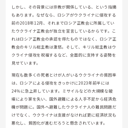
しかし、その背景には宗教が関係している、という指摘
もあります。なぜなら、ロシアがウクライナに侵攻する
前の2018年12月、それまでロシア正教会に所属してい
たウクライナ正教会が独立を宣言しているからです。こ
れはロシア正教会の承認を得たものではなく、ロシア正
教会のキリル総主教は激怒。そして、キリル総主教はウ
クライナ侵攻を祝福するなど、全面的に支持する姿勢を
見せています。
現在も数多くの死者とけが人がいるウクライナの貧困率
は、ロシアによる侵攻をきっかけに2023年前半には
24％に急上昇しています。ミサイルなどの大規模な破
壊により家を失い、国外避難による人手不足から経済危
機が問題に。国外へ避難したウクライナ人の難民問題だ
けでなく、ウクライナは支援がなければ更に経済状況も
悪化し、貧困化が進むだろうと懸念されています。