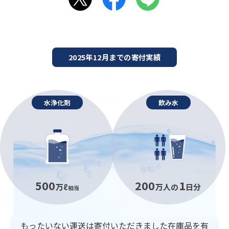
2025年12月までの寄付実績
水浄化剤
飲み水
500
200
1
万ℓ
万人の
日分
相当
もったいない運送は寄付いただきました在庫品を有