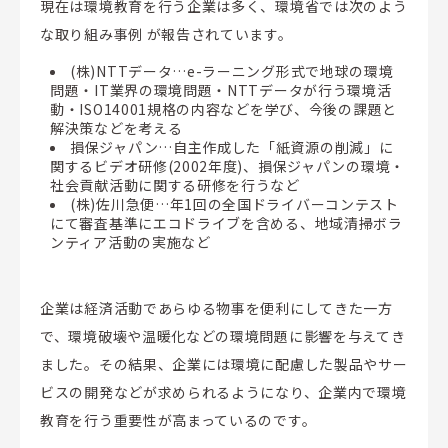
現在は環境教育を行う企業は多く、環境省では次のよう
な取り組み事例 が報告されています。
(株)NTTデータ…e-ラーニング形式で地球の環境
問題・IT業界の環境問題・NTTデータが行う環境活
動・ISO14001規格の内容などを学び、今後の課題と
解決策などを考える
損保ジャパン…自主作成した「紙資源の削減」に
関するビデオ研修(2002年度)、損保ジャパンの環境・
社会貢献活動に関する研修を行うなど
(株)佐川急便…年1回の全国ドライバーコンテスト
にて審査基準にエコドライブを含める、地域清掃ボラ
ンティア活動の実施など
企業は経済活動であらゆる物事を便利にしてきた一方
で、環境破壊や温暖化などの環境問題に影響を与えてき
ました。その結果、企業には環境に配慮した製品やサー
ビスの開発などが求められるようになり、企業内で環境
教育を行う重要性が高まっているのです。