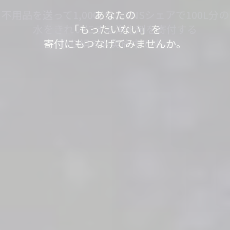
あなたの不用品が世界の人々の役に立っていま
不用品を送って1,000L分、SNSシェアで100L分の
不用品を送って1,000L分、SNSシェアで100L分の
「もったいない」が
「もったいない」が
今日も寄付で
あなたの
す。
水をきれいにする浄化剤を寄付する
水をきれいにする浄化剤を寄付する
見知らぬ誰かの笑顔が
「もったいない」を
世界の
世界の
「もったいない運送」は、
「ありがとう」につながっています。
「ありがとう」につながっています。
寄付にもつなげてみませんか。
取り組みを実施中です。
取り組みを実施中です。
生まれました。
身の回りのスッキリが社会貢献につながるサービ
スです。