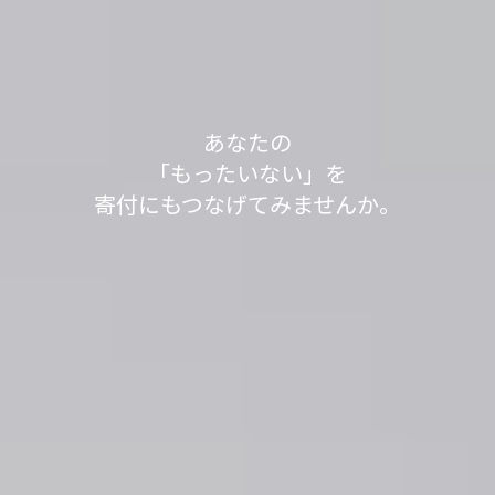
軽トラック1台分の送料で、
あなたの不用品が世界の人々の役に立っていま
不用品を送って1,000L分、SNSシェアで100L分の
不用品を送って1,000L分、SNSシェアで100L分の
「もったいない」が
「もったいない」が
今日も寄付で
あなたの
す。
水をきれいにする浄化剤を寄付する
水をきれいにする浄化剤を寄付する
見知らぬ誰かの笑顔が
「もったいない」を
世界の
世界の
「もったいない運送」は、
「ありがとう」につながっています。
「ありがとう」につながっています。
寄付にもつなげてみませんか。
取り組みを実施中です。
取り組みを実施中です。
生まれました。
身の回りのスッキリが社会貢献につながるサービ
スです。