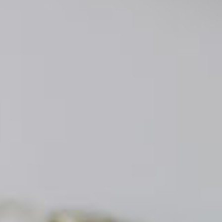
100L分の
100L分の
ています。
する
する
す。
す。
。
サービスです。