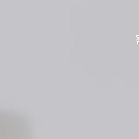
不用品を送
不用品を送
あなたの
水
水
「
「
身の回りのス