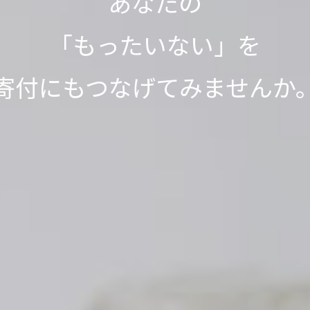
って1,000L分、SNSシェアで
って1,000L分、SNSシェアで
「もったいない」が
「もったいない」が
今日も寄付で
あなたの
不用品が世界の人々の役に立っ
をきれいにする浄化剤を寄付
をきれいにする浄化剤を寄付
見知らぬ誰かの笑顔が
「もったいない」を
世界の
世界の
「もったいない運送」は、
ありがとう」につながっていま
ありがとう」につながっていま
寄付にもつなげてみませんか
取り組みを実施中です。
取り組みを実施中です。
生まれました。
ッキリが社会貢献につながる