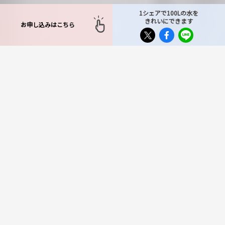
1シェアで100Lの水を
きれいにできます
お申し込みはこちら
TOP
>
対応エリア
>
埼玉県
>
白岡市
白岡市で不用品回収サービ
スをお探しならもったいな
い運送