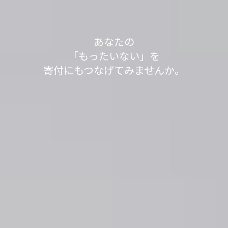
軽トラック1台分の送料で、
あなたの不用品が世界の人々の役に立っていま
不用品を送って1,000L分、SNSシェアで100L分の
不用品を送って1,000L分、SNSシェアで100L分の
「もったいない」が
「もったいない」が
今日も寄付で
あなたの
す。
水をきれいにする浄化剤を寄付する
水をきれいにする浄化剤を寄付する
見知らぬ誰かの笑顔が
「もったいない」を
世界の
世界の
「もったいない運送」は、
「ありがとう」につながっています。
「ありがとう」につながっています。
寄付にもつなげてみませんか。
取り組みを実施中です。
取り組みを実施中です。
生まれました。
身の回りのスッキリが社会貢献につながるサービ
スです。