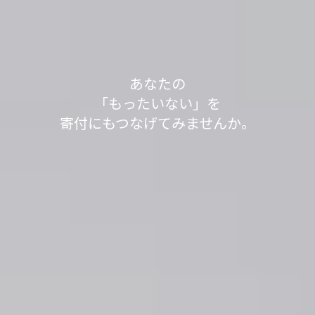
軽トラック1台分の送料で、
あなたの不用品が世界の人々の役に立っていま
不用品を送って1,000L分、SNSシェアで100L分の
不用品を送って1,000L分、SNSシェアで100L分の
「もったいない」が
「もったいない」が
今日も寄付で
あなたの
す。
水をきれいにする浄化剤を寄付する
水をきれいにする浄化剤を寄付する
見知らぬ誰かの笑顔が
「もったいない」を
世界の
世界の
「もったいない運送」は、
「ありがとう」につながっています。
「ありがとう」につながっています。
寄付にもつなげてみませんか。
取り組みを実施中です。
取り組みを実施中です。
生まれました。
身の回りのスッキリが社会貢献につながるサービ
スです。