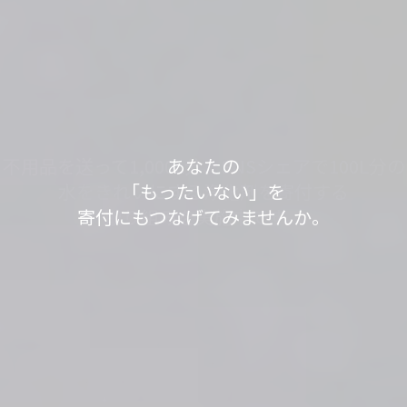
軽トラック1台分の送料で、
あなたの不用品が世界の人々の役に立っていま
不用品を送って1,000L分、SNSシェアで100L分の
不用品を送って1,000L分、SNSシェアで100L分の
「もったいない」が
「もったいない」が
今日も寄付で
あなたの
す。
水をきれいにする浄化剤を寄付する
水をきれいにする浄化剤を寄付する
見知らぬ誰かの笑顔が
「もったいない」を
世界の
世界の
「もったいない運送」は、
「ありがとう」につながっています。
「ありがとう」につながっています。
寄付にもつなげてみませんか。
取り組みを実施中です。
取り組みを実施中です。
生まれました。
身の回りのスッキリが社会貢献につながるサービ
スです。