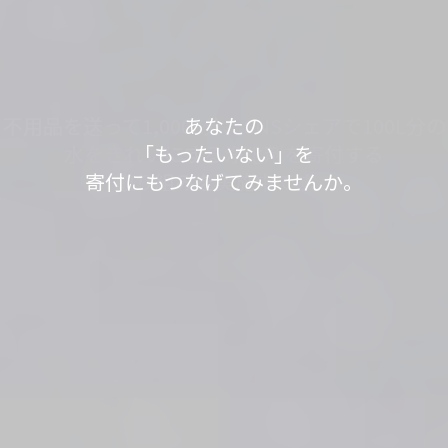
軽トラック1台分の送料で、
あなたの不用品が世界の人々の役に立っていま
不用品を送って1,000L分、SNSシェアで100L分の
不用品を送って1,000L分、SNSシェアで100L分の
「もったいない」が
「もったいない」が
今日も寄付で
あなたの
す。
水をきれいにする浄化剤を寄付する
水をきれいにする浄化剤を寄付する
見知らぬ誰かの笑顔が
「もったいない」を
世界の
世界の
「もったいない運送」は、
「ありがとう」につながっています。
「ありがとう」につながっています。
寄付にもつなげてみませんか。
取り組みを実施中です。
取り組みを実施中です。
生まれました。
身の回りのスッキリが社会貢献につながるサービ
スです。