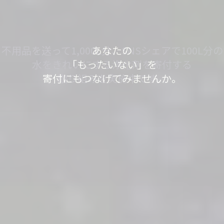
軽トラック1台分の送料で、
あなたの不用品が世界の人々の役に立っていま
不用品を送って1,000L分、SNSシェアで100L分の
不用品を送って1,000L分、SNSシェアで100L分の
「もったいない」が
「もったいない」が
今日も寄付で
あなたの
す。
水をきれいにする浄化剤を寄付する
水をきれいにする浄化剤を寄付する
見知らぬ誰かの笑顔が
「もったいない」を
世界の
世界の
「もったいない運送」は、
「ありがとう」につながっています。
「ありがとう」につながっています。
寄付にもつなげてみませんか。
取り組みを実施中です。
取り組みを実施中です。
生まれました。
身の回りのスッキリが社会貢献につながるサービ
スです。