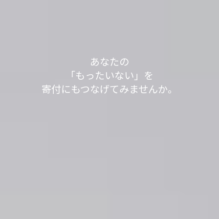
軽トラック1台分の送料で、
あなたの不用品が世界の人々の役に立っていま
不用品を送って1,000L分、SNSシェアで100L分の
不用品を送って1,000L分、SNSシェアで100L分の
「もったいない」が
「もったいない」が
今日も寄付で
あなたの
す。
水をきれいにする浄化剤を寄付する
水をきれいにする浄化剤を寄付する
見知らぬ誰かの笑顔が
「もったいない」を
世界の
世界の
「もったいない運送」は、
「ありがとう」につながっています。
「ありがとう」につながっています。
寄付にもつなげてみませんか。
取り組みを実施中です。
取り組みを実施中です。
生まれました。
身の回りのスッキリが社会貢献につながるサービ
スです。