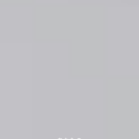
軽トラック1台分の送料で、
あなたの不用品が世界の人々の役に立っていま