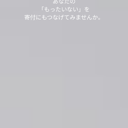
不用品を送って1,000L分、SNSシェアで100L分の
不用品を送って1,000L分、SNSシェアで100L分の
「もったいない」が
「もったいない」が
今日も寄付で
あなたの
す。
水をきれいにする浄化剤を寄付する
水をきれいにする浄化剤を寄付する
見知らぬ誰かの笑顔が
「もったいない」を
世界の
世界の
「もったいない運送」は、
「ありがとう」につながっています。
「ありがとう」につながっています。
寄付にもつなげてみませんか。
取り組みを実施中です。
取り組みを実施中です。
生まれました。
身の回りのスッキリが社会貢献につながるサービ
スです。