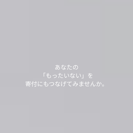
軽トラック1台分の送料で、
あなたの不用品が世界の人々の役に立っていま
不用品を送って1,000L分、SNSシェアで100L分の
不用品を送って1,000L分、SNSシェアで100L分の
「もったいない」が
「もったいない」が
今日も寄付で
あなたの
す。
水をきれいにする浄化剤を寄付する
水をきれいにする浄化剤を寄付する
見知らぬ誰かの笑顔が
「もったいない」を
世界の
世界の
「もったいない運送」は、
「ありがとう」につながっています。
「ありがとう」につながっています。
寄付にもつなげてみませんか。
取り組みを実施中です。
取り組みを実施中です。
生まれました。
身の回りのスッキリが社会貢献につながるサービ
スです。