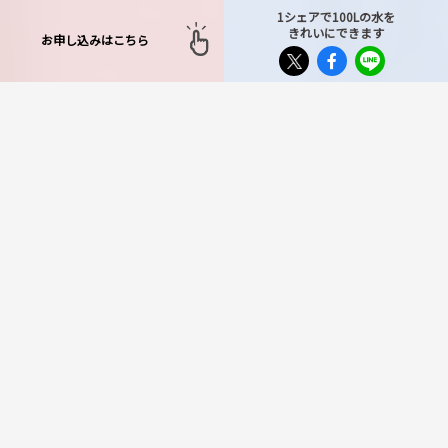
1シェアで100Lの水を
きれいにできます
お申し込みはこちら
TOP
>
対応エリア
>
千葉県
>
佐倉市
佐倉市で不用品回収サービ
スをお探しならもったいな
い運送