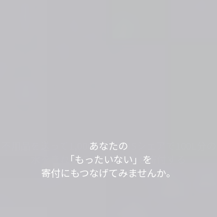
軽トラック1台分の送料で、
あなたの不用品が世界の人々の役に立っていま
不用品を送って1,000L分、SNSシェアで100L分の
不用品を送って1,000L分、SNSシェアで100L分の
「もったいない」が
「もったいない」が
今日も寄付で
あなたの
す。
水をきれいにする浄化剤を寄付する
水をきれいにする浄化剤を寄付する
見知らぬ誰かの笑顔が
「もったいない」を
世界の
世界の
「もったいない運送」は、
「ありがとう」につながっています。
「ありがとう」につながっています。
寄付にもつなげてみませんか。
取り組みを実施中です。
取り組みを実施中です。
生まれました。
身の回りのスッキリが社会貢献につながるサービ
スです。