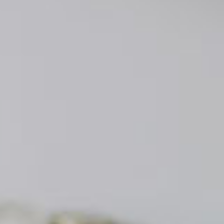
100L分の
100L分の
ています。
する
する
す。
す。
。
サービスです。