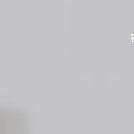
不用品を送
不用品を送
あなたの
水
水
「
「
身の回りのス