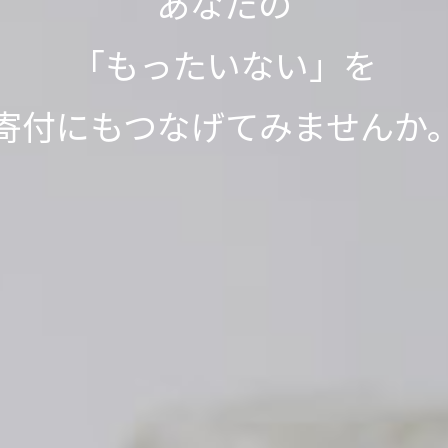
って1,000L分、SNSシェアで
って1,000L分、SNSシェアで
「もったいない」が
「もったいない」が
今日も寄付で
あなたの
不用品が世界の人々の役に立っ
をきれいにする浄化剤を寄付
をきれいにする浄化剤を寄付
見知らぬ誰かの笑顔が
「もったいない」を
世界の
世界の
「もったいない運送」は、
ありがとう」につながっていま
ありがとう」につながっていま
寄付にもつなげてみませんか
取り組みを実施中です。
取り組みを実施中です。
生まれました。
ッキリが社会貢献につながる