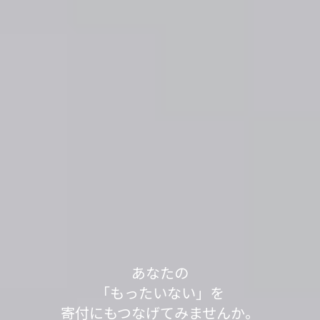
軽トラック1台分の送料で、
あなたの不用品が世界の人々の役に立っていま
不用品を送って1,000L分、SNSシェアで100L分の
不用品を送って1,000L分、SNSシェアで100L分の
「もったいない」が
「もったいない」が
今日も寄付で
あなたの
す。
水をきれいにする浄化剤を寄付する
水をきれいにする浄化剤を寄付する
見知らぬ誰かの笑顔が
「もったいない」を
世界の
世界の
「もったいない運送」は、
「ありがとう」につながっています。
「ありがとう」につながっています。
寄付にもつなげてみませんか。
取り組みを実施中です。
取り組みを実施中です。
生まれました。