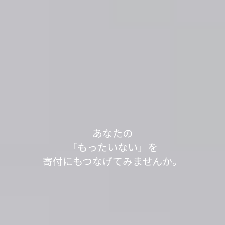
軽トラック1台分の送料で、
あなたの不用品が世界の人々の役に立っていま
不用品を送って1,000L分、SNSシェアで100L分の
不用品を送って1,000L分、SNSシェアで100L分の
「もったいない」が
「もったいない」が
今日も寄付で
あなたの
す。
水をきれいにする浄化剤を寄付する
水をきれいにする浄化剤を寄付する
見知らぬ誰かの笑顔が
「もったいない」を
世界の
世界の
「もったいない運送」は、
「ありがとう」につながっています。
「ありがとう」につながっています。
寄付にもつなげてみませんか。
取り組みを実施中です。
取り組みを実施中です。
生まれました。
身の回りのスッキリが社会貢献につながるサービ
スです。