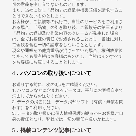
切の意義を申し立てないものとします。
また、当社に対し「品物」の返還や損害賠償を請求するこ
とはできないものとします。
お客様が、ご親族等の代行で、当社のサービスをご利用さ
れる場合、「品物」の引き取り後、ご親族等の第三者より
「品物」の返却及び作業内容のクレームが発生した場合
は、全てお客様の責任で対処されることとし、当社に対し
て金銭を含む一切の請求をしないこととします。
現金や通帳その他貴重品が混ざっていた場合、権利放棄後
であっても所有権はお客様のものとし、当社はそのすべて
をお客様にお渡しすることとします。
4．パソコンの取り扱いについて
お送りする前に、次の3点をご確認ください。
1. パソコンなどに含まれるデータは、事前にお客様自身で
消去してからお送りください。
2. データの消去には、データ消却ソフト（有償・無償を問
わず）をご利用ください。
3. データの取り扱いは個人情報保護の観点からお客様ご自
身の責任となり、弊社では一切の責任を負いかねます。
5．掲載コンテンツ記事について