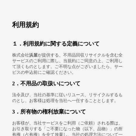
メインコンテンツに移動
利用規約
１．利用規約に関する定義について
株式会社
浜屋
が提供する、不用品回収リサイクルを含む全
サービスのご利用に際し、当規約にご同意の上、ご利用し
て頂くものとします。ご不明な点がございましたら、サー
ビスの申込前にご確認ください。
2．不用品の取扱いについて
法令及び、当社の基準に従いリユース、リサイクルするも
のとし、お客様は処理を当社へ一任することとします。
3．所有物の権利放棄について
お客様が、当社サービスをご利用（ご依頼）される際は、
お引き取りする「ご不要になった物（以下、品物）」の所
有権（占有権）を全て放棄し、当社の処理方法について一