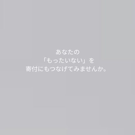
軽トラック1台分の送料で、
あなたの不用品が世界の人々の役に立っていま
不用品を送って1,000L分、SNSシェアで100L分の
不用品を送って1,000L分、SNSシェアで100L分の
「もったいない」が
「もったいない」が
今日も寄付で
あなたの
す。
水をきれいにする浄化剤を寄付する
水をきれいにする浄化剤を寄付する
見知らぬ誰かの笑顔が
「もったいない」を
世界の
世界の
「もったいない運送」は、
「ありがとう」につながっています。
「ありがとう」につながっています。
寄付にもつなげてみませんか。
取り組みを実施中です。
取り組みを実施中です。
生まれました。
身の回りのスッキリが社会貢献につながるサービ
スです。