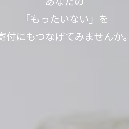
って1,000L分、SNSシェアで
って1,000L分、SNSシェアで
「もったいない」が
「もったいない」が
今日も寄付で
あなたの
不用品が世界の人々の役に立っ
をきれいにする浄化剤を寄付
をきれいにする浄化剤を寄付
見知らぬ誰かの笑顔が
「もったいない」を
世界の
世界の
「もったいない運送」は、
ありがとう」につながっていま
ありがとう」につながっていま
寄付にもつなげてみませんか
取り組みを実施中です。
取り組みを実施中です。
生まれました。
ッキリが社会貢献につながる