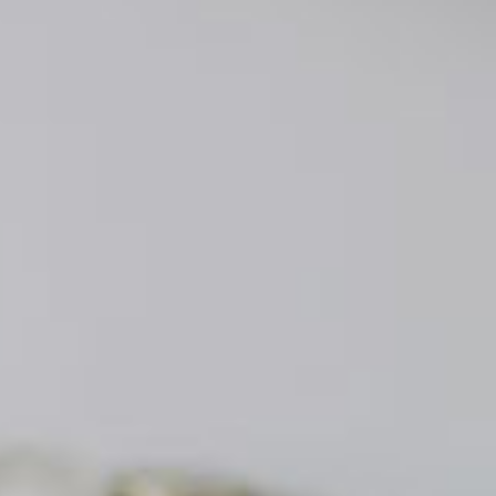
100L分の
100L分の
ています。
する
する
す。
す。
。
サービスです。