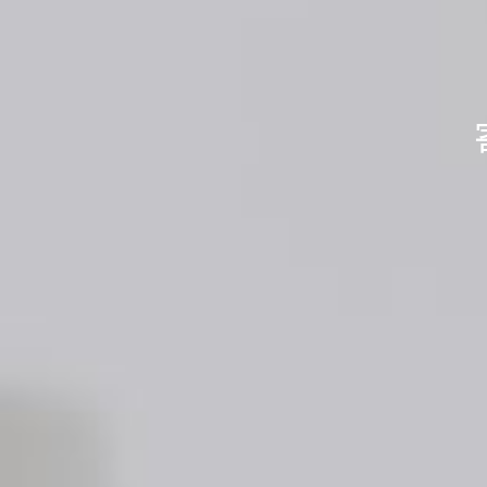
不用品を送
不用品を送
あなたの
水
水
「
「
身の回りのス