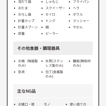
泡だて器
しゃもじ
フライパン
おたま
スクイーザー
ヘラ
おろし器
セイロ
ボウル
計量カップ
トング
マッシャー
計量スプーン
鍋
やかん
菜箸
ピーラー
その他食器・調理器具
お椀（陶器製
水筒(ステン
麺板(無垢材
のみ）
レス製のみ)
のみ)
急須
包丁(金属製
のみ)
主なNG品
お猪口・徳
モノ
使い捨ての