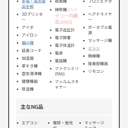
家電・電気製
扇風機
プロジェクタ
品全般
ー
(バッ
掃除機
3Dプリンタ
ヘアドライヤ
テリー内臓
ー
ー
型はNG)
アイボ
ポータブル電
電子血圧計
源
アイロン
電子辞書
マッサージ機
編み機
電子体温計
ミシン
延長コード
電卓
無線機
加湿器
電話機
理美容機器
革すき機
ファクシミリ
リモコン
空気清浄機
(FAX)
健康機器
フィルムスキ
ャナー
除湿機
主なNG品
エアコン
電球・蛍光
マッサージ
灯
チェア