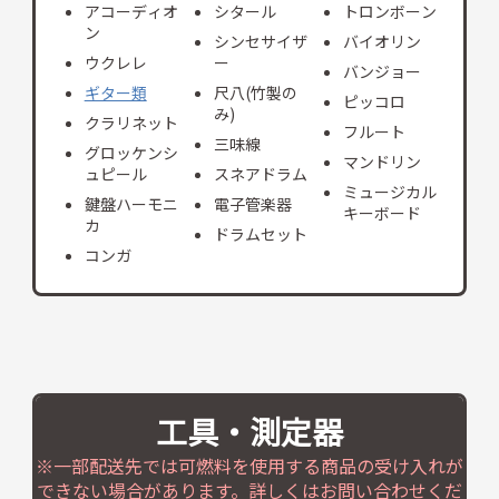
アコーディオ
シタール
トロンボーン
ン
シンセサイザ
バイオリン
ウクレレ
ー
バンジョー
ギター類
尺八(竹製の
ピッコロ
み)
クラリネット
フルート
三味線
グロッケンシ
マンドリン
ュピール
スネアドラム
ミュージカル
鍵盤ハーモニ
電子管楽器
キーボード
カ
ドラムセット
コンガ
工具・測定器
※一部配送先では可燃料を使用する商品の受け入れが
できない場合があります。詳しくはお問い合わせくだ