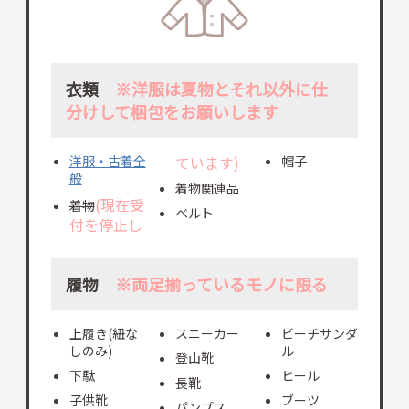
衣類
※洋服は夏物とそれ以外に仕
分けして梱包をお願いします
洋服・古着全
ています)
帽子
般
着物関連品
(現在受
着物
ベルト
付を停止し
履物
※両足揃っているモノに限る
上履き(紐な
スニーカー
ビーチサンダ
しのみ)
ル
登山靴
下駄
ヒール
長靴
子供靴
ブーツ
パンプス