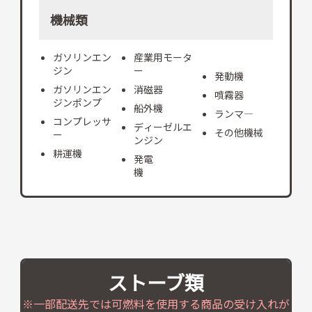
機械類
ガソリンエン
産業用モータ
ジン
ー
発動機
ガソリンエン
消磁器
噴霧器
ジンポンプ
船外機
ランマ―
コンプレッサ
ディーゼルエ
その他機械
ー
ンジン
耕運機
発電
機
ストーブ類
※一部配送先では可燃料を使用する商品の受け入れが