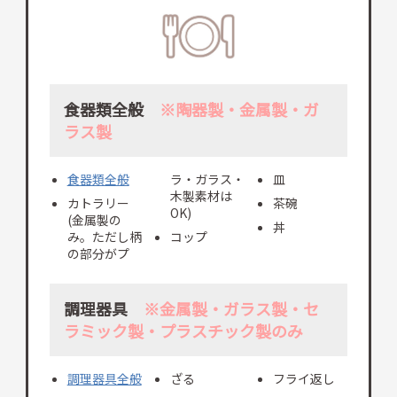
食器類全般
※陶器製・金属製・ガ
ラス製
食器類全般
ラ・ガラス・
皿
木製素材は
カトラリー
茶碗
OK)
(金属製の
丼
み。ただし柄
コップ
の部分がプ
調理器具
※金属製・ガラス製・セ
ラミック製・プラスチック製のみ
調理器具全般
ざる
フライ返し