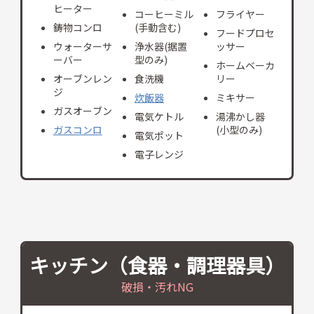
ヒーター
コーヒーミル
フライヤー
鋳物コンロ
(手動含む)
フードプロセ
ウォーターサ
浄水器(据置
ッサー
ーバー
型のみ)
ホームベーカ
オーブンレン
食洗機
リー
ジ
炊飯器
ミキサー
ガスオーブン
電気ケトル
湯沸かし器
ガスコンロ
(小型のみ)
電気ポット
電子レンジ
キッチン（食器・調理器具）
破損・汚れNG