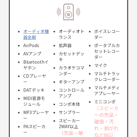
オーディオ機
オーディオト
ボイスレコー
器全般
ランス
ダー
AirPods
拡声器
ポータブルカ
セットレコー
AVアンプ
カセットデッ
ダー
キ
Bluetoothイ
マイク
ヤホン
カラオケコマ
ンダー
マルチトラッ
CDプレーヤ
クレコーダー
ー
ギターアンプ
マルチメディ
DATデッキ
コントロール
アプレーヤー
アンプ
MIDI音源モ
ミニコンポ
ジュール
コンポ本体
（スピーカ
MP3プレーヤ
サンプラー
ーの欠品・
ー
スピーカー
破損・汚
PAスピーカ
2WAY以上
れ・剥がれ
ー
（欠品・破
などNG）