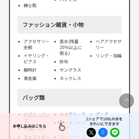
紳士靴
ファッション雑貨・小物
アクセサリー
香水(残量
ヘアアクセサ
全般
20％以上に
リー
限る)
イヤリング・
リング・指輪
ピアス
財布
腕時計
サングラス
貴金属
ネックレス
バッグ類
かばん・バッ
カメラケース
ポーチ
1シェアで100Lの水を
グ
ガーメントバ
ランドセル
きれいにできます
お申し込みはこちら
PC用バッグ
ッグ
リュック
ウェストポー
スーツケース