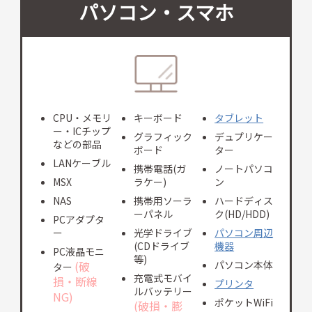
パソコン・スマホ
CPU・メモリ
キーボード
タブレット
ー・ICチップ
グラフィック
デュプリケー
などの部品
ボード
ター
LANケーブル
携帯電話(ガ
ノートパソコ
MSX
ラケー)
ン
NAS
携帯用ソーラ
ハードディス
ーパネル
ク(HD/HDD)
PCアダプタ
ー
光学ドライブ
パソコン周辺
(CDドライブ
機器
PC液晶モニ
等)
(破
パソコン本体
ター
充電式モバイ
損・断線
プリンタ
ルバッテリー
NG)
ポケットWiFi
(破損・膨