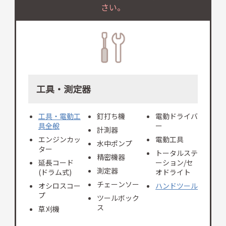
さい。
工具・測定器
工具・電動工
釘打ち機
電動ドライバ
具全般
ー
計測器
エンジンカッ
電動工具
水中ポンプ
ター
トータルステ
精密機器
延長コード
ーション/セ
測定器
(ドラム式)
オドライト
チェーンソー
オシロスコー
ハンドツール
プ
ツールボック
ス
草刈機