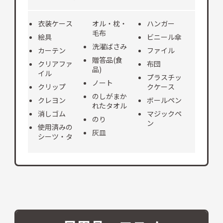
衣装ケース
オル・枕・
ハンガー
毛布
絵具
ビニール傘
洗濯ばさみ
カーテン
ファイル
贈答品(食
クリアファ
布団
品)
イル
プラスチッ
ノート
クリップ
クケース
のしがまか
クレヨン
ボールペン
れたタオル
消しゴム
マジックペ
のり
ン
使用済みの
灰皿
シーツ・タ