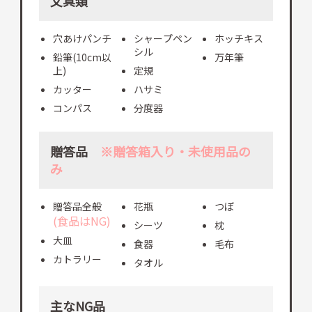
文具類
穴あけパンチ
シャープペン
ホッチキス
シル
鉛筆(10cm以
万年筆
上)
定規
カッター
ハサミ
コンパス
分度器
贈答品
※贈答箱入り・未使用品の
み
贈答品全般
花瓶
つぼ
(食品はNG)
シーツ
枕
大皿
食器
毛布
カトラリー
タオル
主なNG品