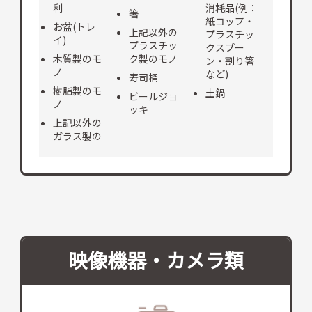
利
消耗品(例：
箸
紙コップ・
お盆(トレ
上記以外の
プラスチッ
イ)
プラスチッ
クスプー
木質製のモ
ク製のモノ
ン・割り箸
ノ
など)
寿司桶
樹脂製のモ
土鍋
ビールジョ
ノ
ッキ
上記以外の
ガラス製の
映像機器・カメラ類