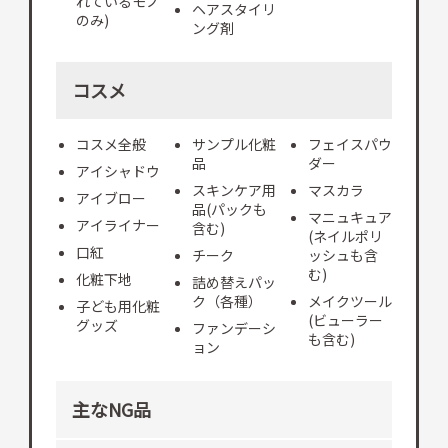
れているモノ
ヘアスタイリ
のみ)
ング剤
コスメ
コスメ全般
サンプル化粧
フェイスパウ
品
ダー
アイシャドウ
スキンケア用
マスカラ
アイブロー
品(パックも
マニュキュア
アイライナー
含む)
(ネイルポリ
口紅
チーク
ッシュも含
む)
化粧下地
詰め替えパッ
ク（各種）
メイクツール
子ども用化粧
(ビューラー
グッズ
ファンデーシ
も含む)
ョン
主なNG品