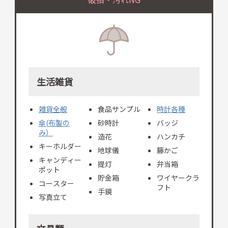
生活雑貨
雑貨全般
食品サンプル
時計各種
傘(布製の
砂時計
バッジ
み）
造花
ハンカチ
キーホルダー
地球儀
籐かご
キャンディー
提灯
弁当箱
ポット
貯金箱
ワイヤークラ
コースター
フト
手鏡
写真立て