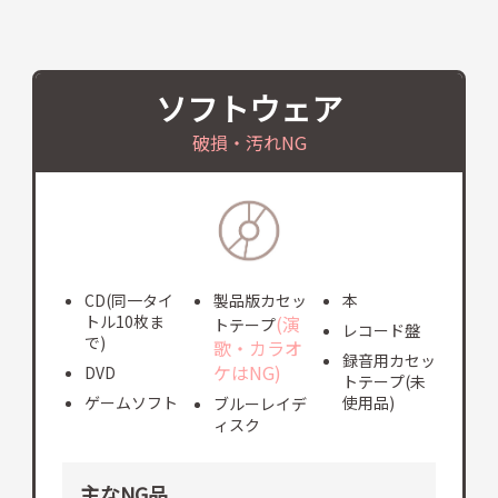
ソフトウェア
破損・汚れNG
CD(同一タイ
製品版カセッ
本
トル10枚ま
(演
トテープ
レコード盤
で)
歌・カラオ
録音用カセッ
ケはNG)
DVD
トテープ(未
ゲームソフト
使用品)
ブルーレイデ
ィスク
主なNG品