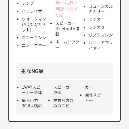
損・汚れ・
アンプ
ミュージカル
剥がれなど
イコライザー
ミキサー
NG）
ウォークマン
ラジオ
スピーカー
(MD/CD/カセ
ラジカセ
Bluetooth搭
ット)
載
リズムマシン
エコーマシン
ホームシアタ
レコードプレ
エフェクター
ー
イヤー
主なNG品
1WAYスピ
スピーカー
カー
ーカー単体
単体
自作スピー
最大出力
左右片方の
カー
30W未満の
みのスピー