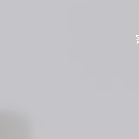
不用品を送
不用品を送
あなたの
水
水
「
「
身の回りのス