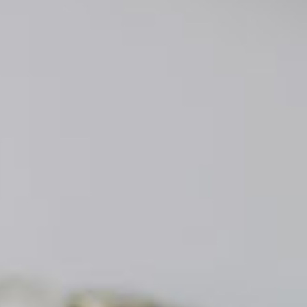
100L分の
100L分の
ています。
する
する
す。
す。
。
サービスです。