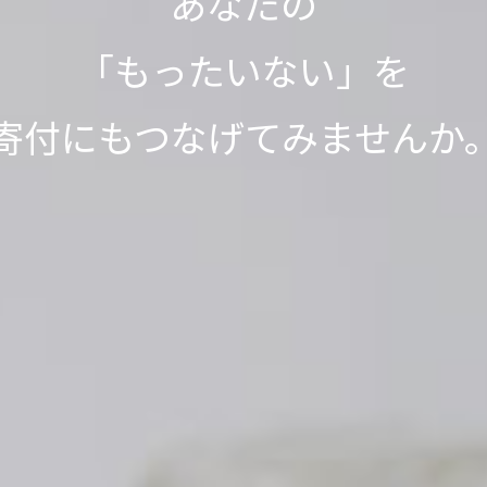
って1,000L分、SNSシェアで
って1,000L分、SNSシェアで
「もったいない」が
「もったいない」が
今日も寄付で
あなたの
不用品が世界の人々の役に立っ
をきれいにする浄化剤を寄付
をきれいにする浄化剤を寄付
見知らぬ誰かの笑顔が
「もったいない」を
世界の
世界の
「もったいない運送」は、
ありがとう」につながっていま
ありがとう」につながっていま
寄付にもつなげてみませんか
取り組みを実施中です。
取り組みを実施中です。
生まれました。
ッキリが社会貢献につながる