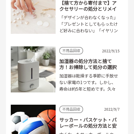
【捨て方から寄付まで】ア
クセサリーの処分とリメイ
クの方法
「デザインが合わなくなった」
「プレゼントとしてもらったけ
ど好みに合わない」「イヤリン
グの片方をなくしてしまった」
などの理由で、アクセサリーの
処分を考えていませんか？...
不用品回収
2022/9/15
加湿器の処分方法と捨て
方！お掃除して処分の選択
肢を広げよう
加湿器は乾燥する季節に手放せ
ない家電の1つです。しかし、
寿命は約5年と短めです。久々
に電源を入れたら動かなくなっ
ていたということもあるでしょ
う。急に処分することになって
不用品回収
2022/9/7
も...
サッカー・バスケット・バ
レーボールの処分方法と安
全な捨て方