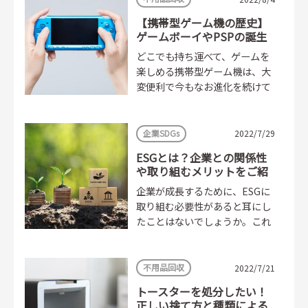
【携帯型ゲーム機の歴史】
ゲームボーイやPSPの誕生
と進化
どこでも持ち運べて、ゲームを
楽しめる携帯型ゲーム機は、大
変便利で今もなお進化を続けて
います。そんな携帯型ゲーム機
は、いつごろ誕生し、どのよう
な変化をたどったのでしょう
企業SDGs
2022/7/29
か。...
ESGとは？企業との関係性
や取り組むメリットをご紹
介
企業が成長するために、ESGに
取り組む必要性があると耳にし
たことはないでしょうか。これ
だけ積極的に、企業がESGに取
り組むメリットは何かしらある
はずです。ESGとは、...
不用品回収
2022/7/21
トースターを処分したい！
正しい捨て方と種類による