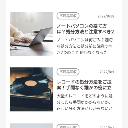
て、それらの問題を解決するた
めにも、意識すべきワードが
SDGsです。 しかし、...
不用品回収
2022/8/18
ノートパソコンの捨て方
は？処分方法と注意すべき2
つのこと
ノートパソコンは何ごみ？適切
な処分方法と処分前に注意すべ
き2つのこと 使わなくなった
り、故障してしまったりしたノ
ートパソコンを、処分する方法
にお困りではありませんか？...
不用品回収
2022/8/9
レコードの処分方法をご提
案！手間なく誰かの役に立
つ捨て方
大量のレコードをどのように処
分したら手間がかからないか、
正しい分別方法がわからないと
感じていませんか。処分方法に
は、ジャケットとレコードに分
別して捨てる場合や、...
不用品回収
2022/8/4