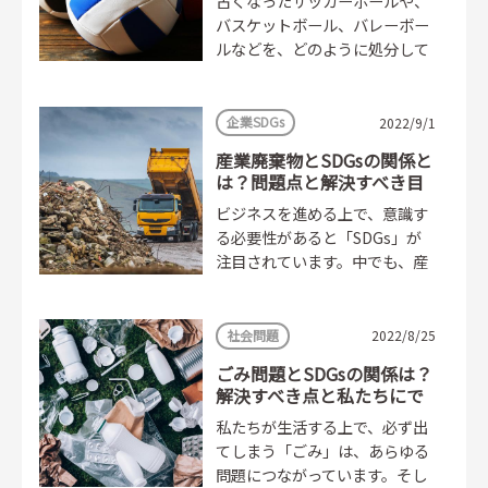
古くなったサッカーボールや、
バスケットボール、バレーボー
ルなどを、どのように処分して
いますか？皮だから「燃えるご
み」なのか、ゴムだから「燃や
せないごみ」なのか、...
企業SDGs
2022/9/1
産業廃棄物とSDGsの関係と
は？問題点と解決すべき目
標を解説
ビジネスを進める上で、意識す
る必要性があると「SDGs」が
注目されています。中でも、産
業廃棄物の排出とSDGsの関係
は深い関係にある、という印象
を抱く人も多いはずです。...
社会問題
2022/8/25
ごみ問題とSDGsの関係は？
解決すべき点と私たちにで
きること
私たちが生活する上で、必ず出
てしまう「ごみ」は、あらゆる
問題につながっています。そし