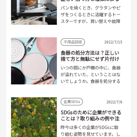
機能の違い
パンを焼くとき、グラタンやピ
ザをつくるときに活躍するトー
スターですが、買い替えや故障
のタイミングで処分することも
あるでしょう。そんなとき、...
不用品回収
2022/7/15
食器の処分方法は？正しい
捨て方と無駄にせず片付け
る方法
いつの間にか戸棚の中に、食器
が溢れていた、ということはな
いでしょうか。食器を処分する
にしても、素材によって捨て方
が変わるかもしれないため、慎
重に判断しなければなりませ
企業SDGs
2022/7/6
ん。...
SDGsのために企業ができる
ことは？取り組みの例や注
意点
昨今は多くの企業がSDGsに取
り組む姿勢を見せています。し