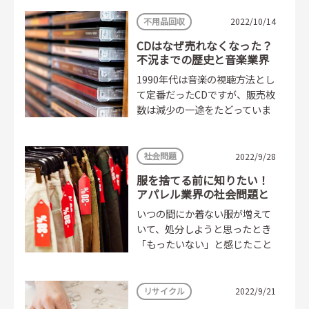
が、衛生面を考えると親戚にも
譲りづらいものですよね。...
不用品回収
2022/10/14
CDはなぜ売れなくなった？
不況までの歴史と音楽業界
の今後
1990年代は音楽の視聴方法とし
て定番だったCDですが、販売枚
数は減少の一途をたどっていま
す。CDが売れなくなった背景に
は、どのような出来事があった
のでしょうか。...
社会問題
2022/9/28
服を捨てる前に知りたい！
アパレル業界の社会問題と
環境問題
いつの間にか着ない服が増えて
いて、処分しようと思ったとき
「もったいない」と感じたこと
はないでしょうか。 そんな方に
ぜひ知っていただきたい、...
リサイクル
2022/9/21