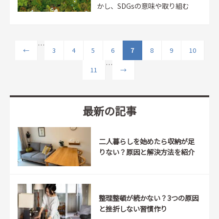
かし、SDGsの意味や取り組む
理由がいまいち理解できない、
ということもあるでしょう。...
ページ
…
←
3
4
5
6
7
8
9
10
…
11
→
最新の記事
二人暮らしを始めたら収納が足
りない？原因と解決方法を紹介
整理整頓が続かない？3つの原因
と挫折しない習慣作り