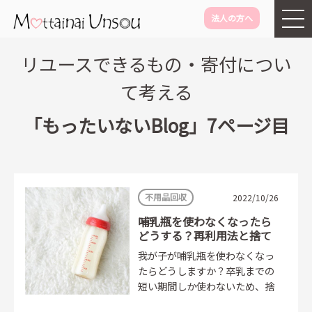
法人の方へ
メインコンテンツに移動
リユースできるもの・寄付につい
て考える
「もったいないBlog」
7ページ目
不用品回収
2022/10/26
哺乳瓶を使わなくなったら
どうする？再利用法と捨て
ない処分方法
我が子が哺乳瓶を使わなくなっ
たらどうしますか？卒乳までの
短い期間しか使わないため、捨
てるのはもったいなく感じます