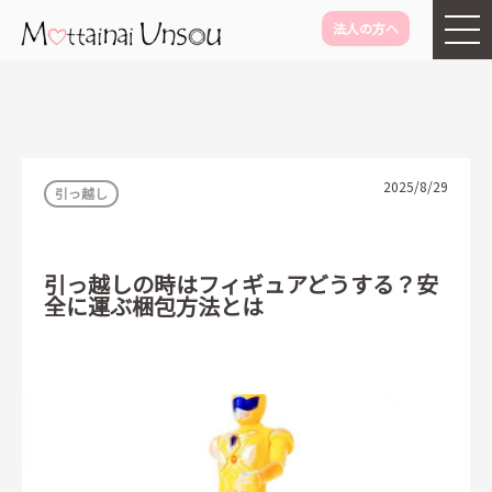
法人の方へ
メインコンテンツに移動
2025/8/29
引っ越し
引っ越しの時はフィギュアどうする？安
全に運ぶ梱包方法とは