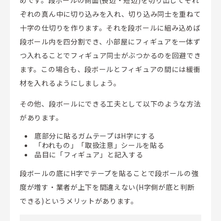
めです。段ボールの側面(長辺・短辺)を切り出してそれ
ぞれの真ん中に切り込みを入れ、切り込み同士を重ねて
十字の仕切りを作ります。それを段ボールに組み込めば
段ボール内を四分割でき、小部屋にフィギュアを一体ず
つ入れることでフィギュア同士がぶつかるのを回避でき
ます。この場合も、段ボールとフィギュアの間には緩衝
材を入れるようにしましょう。
その他、段ボールにできる工夫として以下のような方法
があります。
底部分に貼るガムテープはH字にする
「われもの」「取扱注意」シールを貼る
品目に「フィギュア」と記入する
段ボールの底にH字でテープを貼ることで段ボールの強
度が増す・業者が上下を間違えない(H字側が底と判断
できる)というメリットがあります。