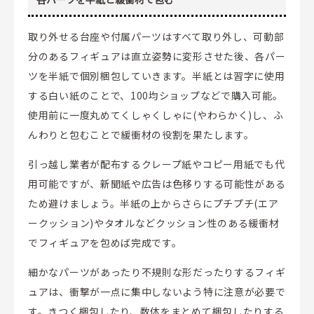
取り外せる台座や付属パーツはすべて取り外し、可動部
分のあるフィギュアは直立姿勢に変形させた後、各パー
ツを半紙で個別梱包していきます。半紙とは習字に使用
する白い紙のことで、100均ショップなどで購入可能。
使用前に一度丸めてくしゃくしゃに(やわらかく)し、ふ
んわりと包むことで緩衝材の役割を果たします。
引っ越し業者が配布するクレープ紙やコピー用紙でも代
用可能ですが、新聞紙や広告は色移りする可能性がある
ため避けましょう。半紙の上からさらにプチプチ(エア
ークッション)やタオルなどクッション性のある緩衝材
でフィギュアを包めば完成です。
細かなパーツがあったり不規則な形だったりするフィギ
ュアは、衝撃が一点に集中しないよう特に注意が必要で
す。きつく梱包したり、数体をまとめて梱包したりする