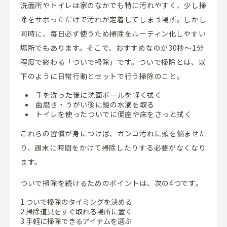
洗面所やトイレは家のなかでも特に汚れやすく、少し掃
除をサボっただけで汚れが定着してしまう場所。しかし
同時に、毎日必ず使うため掃除をルーティン化しやすい
場所でもあります。そこで、おすすめなのが30秒～1分
程度で終わる「ついで掃除」です。ついで掃除とは、以
下のように日常行動とセットで行う掃除のこと。
手を洗った後に洗面ボールを軽く拭く
歯磨き・うがい後に鏡の水滴を取る
トイレを使ったついでに便座や床をさっと拭く
これらの習慣が身につけば、ガンコ汚れに頭を悩ませた
り、週末に時間をかけて掃除したりする必要がなくなり
ます。
ついで掃除を続けるためのポイントは、次の4つです。
1.ついで掃除のタイミングを決める
2.掃除道具をすぐ取れる場所に置く
3.手軽に掃除できるアイテムを選ぶ