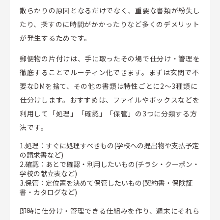
散らかりの原因となるだけでなく、重要な書類が紛失し
たり、探すのに時間がかかったりなど多くのデメリット
が発生するためです。
郵便物の片付けは、手に取ったその場で仕分け・管理を
徹底することでルーティン化できます。まずは玄関で不
要なDMを捨て、その他の書類は特性ごとに2～3種類に
仕分けします。おすすめは、ファイルやボックスなどを
利用して「処理」「確認」「保管」の3つに分類する方
法です。
1.処理：すぐに処理すべきもの(学校への提出物や支払予定
の請求書など)
2.確認：あとで確認・利用したいもの(チラシ・クーポン・
学校の献立表など)
3.保管：定位置を決めて保管したいもの(契約書・保険証
書・カタログなど)
即時に仕分け・管理できる仕組みを作り、週末にそれら