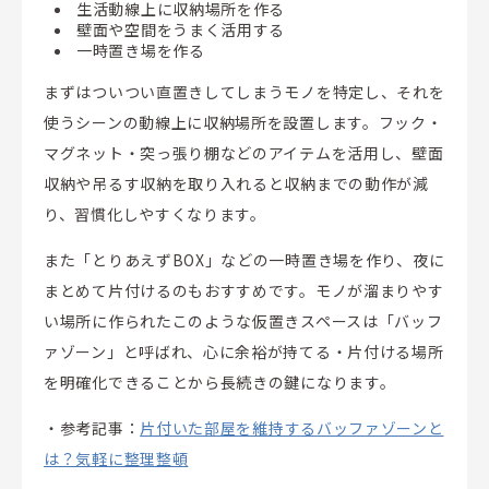
生活動線上に収納場所を作る
壁面や空間をうまく活用する
一時置き場を作る
まずはついつい直置きしてしまうモノを特定し、それを
使うシーンの動線上に収納場所を設置します。フック・
マグネット・突っ張り棚などのアイテムを活用し、壁面
収納や吊るす収納を取り入れると収納までの動作が減
り、習慣化しやすくなります。
また「とりあえずBOX」などの一時置き場を作り、夜に
まとめて片付けるのもおすすめです。モノが溜まりやす
い場所に作られたこのような仮置きスペースは「バッフ
ァゾーン」と呼ばれ、心に余裕が持てる・片付ける場所
を明確化できることから長続きの鍵になります。
・参考記事：
片付いた部屋を維持するバッファゾーンと
は？気軽に整理整頓